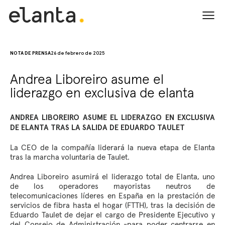
VIDA
NOTA DE PRENSA
26 de febrero de 2025
LATIDOS
Andrea Liboreiro asume el
CORAZÓN
liderazgo en exclusiva de elanta
EMOCIONES
EN BOCA
ANDREA LIBOREIRO ASUME EL LIDERAZGO EN EXCLUSIVA
DE ELANTA TRAS LA SALIDA DE EDUARDO TAULET
CUÉNTANOS
La CEO de la compañía liderará la nueva etapa de Elanta
ENGLISH
ESPAÑOL
tras la marcha voluntaria de Taulet.
Andrea Liboreiro asumirá el liderazgo total de Elanta, uno
de los operadores mayoristas neutros de
telecomunicaciones líderes en España en la prestación de
servicios de fibra hasta el hogar (FTTH), tras la decisión de
Eduardo Taulet de dejar el cargo de Presidente Ejecutivo y
del Consejo de Administración -para poder centrarse en