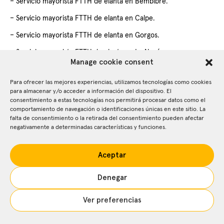
–
Servicio mayorista FTTH de elanta en Bembibre.
–
Servicio mayorista FTTH de elanta en Calpe.
–
Servicio mayorista FTTH de elanta en Gorgos.
–
Servicio mayorista FTTH de elanta en La Nucía.
Manage cookie consent
–
Servicio mayorista FTTH de elanta en Requena
.
Para ofrecer las mejores experiencias, utilizamos tecnologías como cookies
–
Servicio mayorista FTTH de elanta en Toro
.
para almacenar y/o acceder a información del dispositivo. El
consentimiento a estas tecnologías nos permitirá procesar datos como el
comportamiento de navegación o identificaciones únicas en este sitio. La
falta de consentimiento o la retirada del consentimiento pueden afectar
negativamente a determinadas características y funciones.
elanta.
cuentanos@elanta.com
+34 917 129 124
Aceptar
Denegar
TÉRMINOS Y CONDICIONES WEB
POLÍTICA DE PRIVACIDAD
POLÍTICA DE COOKIES
Ver preferencias
CÓDIGO ÉTICO
POLÍTICA ESG
POLÍTICA DE SEGURIDAD DE LA INFORMACIÓN
CANAL DE DENUNCIAS Y FRENTE AL ACOSO