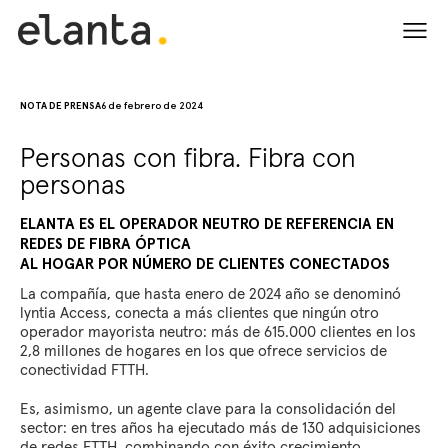
VIDA
NOTA DE PRENSA
6 de febrero de 2024
LATIDOS
Personas con fibra. Fibra con
CORAZÓN
personas
EMOCIONES
EN BOCA
ELANTA ES EL OPERADOR NEUTRO DE REFERENCIA EN
REDES DE FIBRA ÓPTICA
CUÉNTANOS
AL HOGAR POR NÚMERO DE CLIENTES CONECTADOS
La compañía, que hasta enero de 2024 año se denominó
ENGLISH
ESPAÑOL
lyntia Access, conecta a más clientes que ningún otro
operador mayorista neutro: más de 615.000 clientes en los
2,8 millones de hogares en los que ofrece servicios de
conectividad FTTH.
Es, asimismo, un agente clave para la consolidación del
sector: en tres años ha ejecutado más de 130 adquisiciones
de redes FTTH, combinando con éxito crecimiento